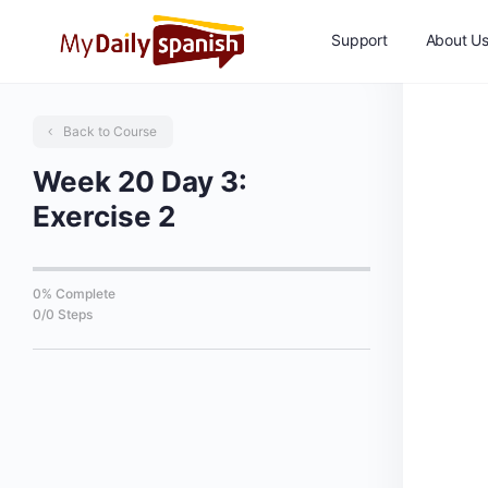
Support
About U
Back to Course
Week 20 Day 3:
Exercise 2
0% Complete
0/0 Steps