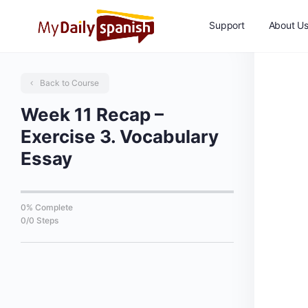
Support
About U
Back to Course
Week 11 Recap –
Exercise 3. Vocabulary
Essay
0% Complete
0/0 Steps