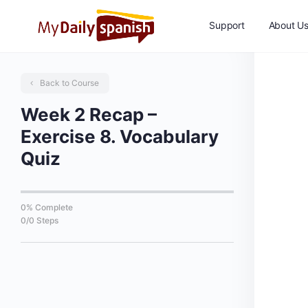
Support
About U
Back to Course
Week 2 Recap –
Exercise 8. Vocabulary
Quiz
0% Complete
0/0 Steps