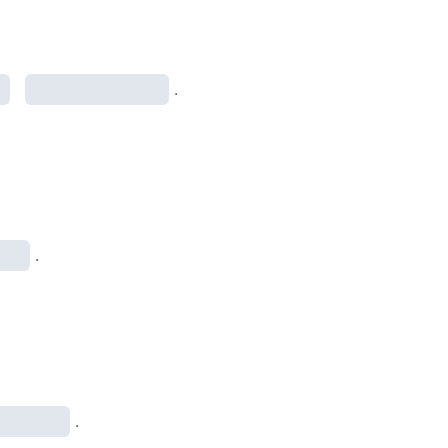
.
.
.