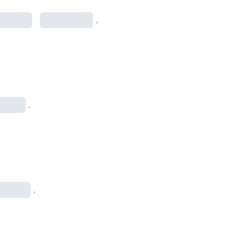
.
.
.