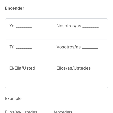
Encender
Yo ________
Nosotros/as ________
Tú ________
Vosotros/as ________
Él/Ella/Usted
Ellos/as/Ustedes
________
________
Example:
Ellos/as/Ustedes ________ (enceder)